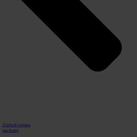
Zurück
voriges
nächstes