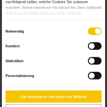
nachfolgend selber, welche Cookies Sie zulassen
möchten. Gerne weisen wir Sie darauf hin, dass aufgrund
Ihrer Auswahl möglicherweise nicht mehr alle
Funktionalitäten der Website verfügbar sind. Für weitere
Informationen besuchen Sie unsere
Einwilligungsauswahl
Datenschutzerklärung und Cookie Policy.
Notwendig
Komfort
Statistiken
Personalisierung
Jobbereiche
Unsere Benefits
Alle akzeptieren und weiter zur Website
Offene Stellen
Initiativbewerbung