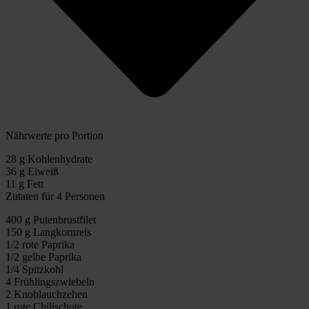
Nährwerte pro Portion
28 g Kohlenhydrate
36 g Eiweiß
11 g Fett
Zutaten für 4 Personen
400 g Putenbrustfilet
150 g Langkornreis
1/2 rote Paprika
1/2 gelbe Paprika
1/4 Spitzkohl
4 Frühlingszwiebeln
2 Knoblauchzehen
1 rote Chilischote